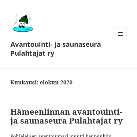
Avantouinti- ja saunaseura
VALIKKO
JA
Pulahtajat ry
VIMPAIMET
Kuukausi:
elokuu 2020
Hämeenlinnan avantouinti-
ja saunaseura Pulahtajat ry
Pohjalainen avantouimari muutti kaupunkiin