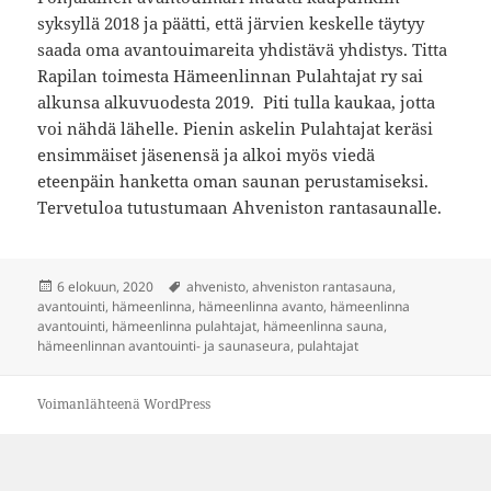
syksyllä 2018 ja päätti, että järvien keskelle täytyy
saada oma avantouimareita yhdistävä yhdistys. Titta
Rapilan toimesta Hämeenlinnan Pulahtajat ry sai
alkunsa alkuvuodesta 2019. Piti tulla kaukaa, jotta
voi nähdä lähelle. Pienin askelin Pulahtajat keräsi
ensimmäiset jäsenensä ja alkoi myös viedä
eteenpäin hanketta oman saunan perustamiseksi.
Tervetuloa tutustumaan Ahveniston rantasaunalle.
Julkaistu
Avainsanat
6 elokuun, 2020
ahvenisto
,
ahveniston rantasauna
,
avantouinti
,
hämeenlinna
,
hämeenlinna avanto
,
hämeenlinna
avantouinti
,
hämeenlinna pulahtajat
,
hämeenlinna sauna
,
hämeenlinnan avantouinti- ja saunaseura
,
pulahtajat
Voimanlähteenä WordPress