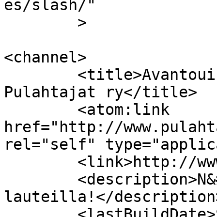
es/slash/"

	>

<channel>

	<title>Avantouinti- ja saunaseura 
Pulahtajat ry</title>

	<atom:link 
href="http://www.pulaht
rel="self" type="applic
	<link>http://www.pulahtajat.fi</link>

	<description>N&#228;hd&#228;&#228;n 
lauteilla!</description>
	<lastBuildDate>Sat, 30 May 2026 07:37:23 