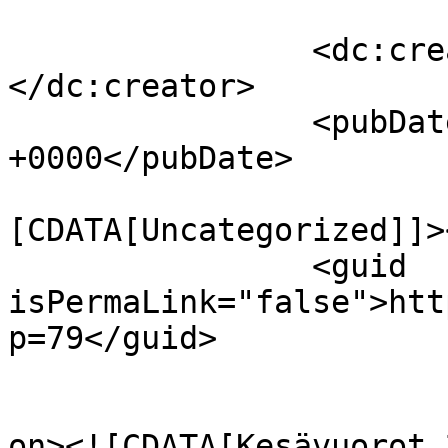
		<dc:creator><![CDATA[admin]]>
</dc:creator>

		<pubDate>Fri, 13 Sep 2024 18:09:12 
+0000</pubDate>

				<catego
[CDATA[Uncategorized]]>
		<guid 
isPermaLink="false">htt
p=79</guid>

					<de
on><![CDATA[Kesävuorot 