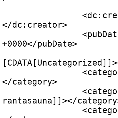
		<dc:creator><![CDATA[admin]]>
</dc:creator>

		<pubDate>Thu, 06 Aug 2020 09:00:00 
+0000</pubDate>

				<catego
[CDATA[Uncategorized]]>
		<category><![CDATA[ahvenisto]]>
</category>

		<category><![CDATA[ahveniston 
rantasauna]]></category>
		<category><![CDATA[avantouinti]]>