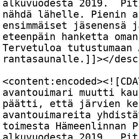
alkuvuodesta 2019.  Pit
nähdä lähelle. Pienin a
ensimmäiset jäsenensä j
eteenpäin hanketta oman
Tervetuloa tutustumaan 
rantasaunalle.]]></desc
<content:encoded><![CDA
avantouimari muutti kau
päätti, että järvien ke
avantouimareita yhdistä
toimesta Hämeenlinnan P
alkuvuodesta 2019.  Pit