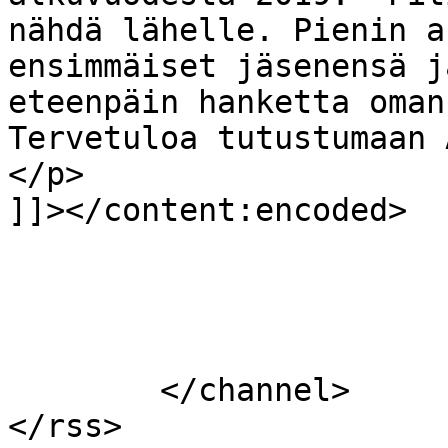
nähdä lähelle. Pienin a
ensimmäiset jäsenensä j
eteenpäin hanketta oman
Tervetuloa tutustumaan 
</p>

]]></content:encoded>

			</item>
	</channel>
