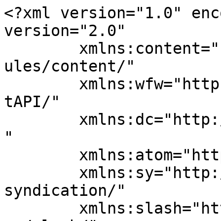
<?xml version="1.0" enc
version="2.0"

	xmlns:content="http://purl.org/rss/1.0/mod
ules/content/"

	xmlns:wfw="http://wellformedweb.org/Commen
tAPI/"

	xmlns:dc="http://purl.org/dc/elements/1.1/
"

	xmlns:atom="http://www.w3.org/2005/Atom"

	xmlns:sy="http://purl.org/rss/1.0/modules/
syndication/"

	xmlns:slash="http://purl.org/rss/1.0/modul