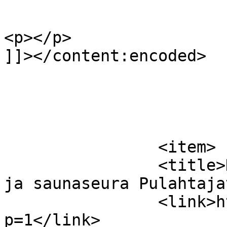
<p></p>

]]></content:encoded>

			</item>
		<item>

		<title>Hämeenlinnan avantouinti- 
ja saunaseura Pulahtaja
		<link>http://www.pulahtajat.fi/?
p=1</link>
