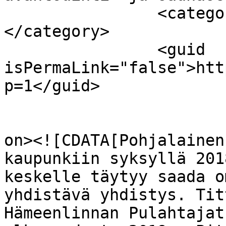
		<category><![CDATA[pulahtajat]]>
</category>

		<guid 
isPermaLink="false">htt
p=1</guid>

					<de
on><![CDATA[Pohjalainen
kaupunkiin syksyllä 201
keskelle täytyy saada o
yhdistävä yhdistys. Tit
Hämeenlinnan Pulahtajat