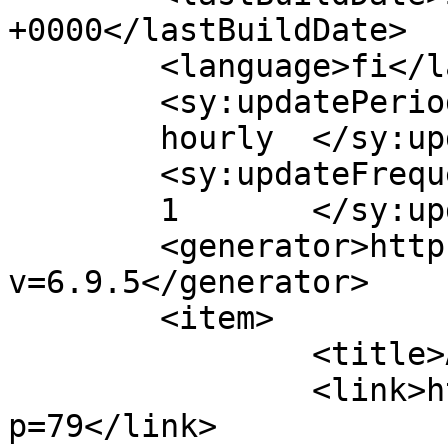
+0000</lastBuildDate>

	<language>fi</language>

	<sy:updatePeriod>

	hourly	</sy:updatePeriod>

	<sy:updateFrequency>

	1	</sy:updateFrequency>

	<generator>https://wordpress.org/?
v=6.9.5</generator>

	<item>

		<title>Ajankohtaista</title>

		<link>http://www.pulahtajat.fi/?
p=79</link>
