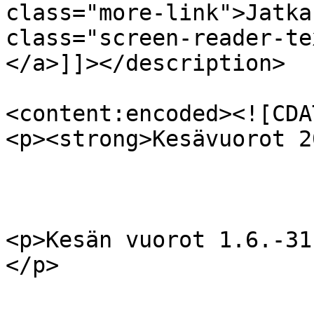
class="more-link">Jatka
class="screen-reader-te
</a>]]></description>

<content:encoded><![CDAT
<p><strong>Kesävuorot 2
<p>Kesän vuorot 1.6.-31
</p>
