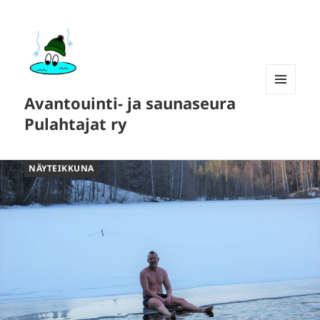
Avantouinti- ja saunaseura
VALIKKO
JA
Pulahtajat ry
VIMPAIMET
NÄYTEIKKUNA