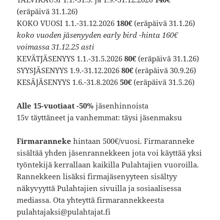
(eräpäivä 31.1.26)
KOKO VUOSI 1.1.-31.12.2026
180€
(eräpäivä 31.1.26)
koko vuoden jäsenyyden early bird -hinta 160€
voimassa 31.12.25 asti
KEVÄTJÄSENYYS 1.1.-31.5.2026
80€
(eräpäivä 31.1.26)
SYYSJÄSENYYS 1.9.-31.12.2026
80€
(eräpäivä 30.9.26)
KESÄJÄSENYYS 1.6.-31.8.2026
50€
(eräpäivä 31.5.26)
Alle 15-vuotiaat -50%
jäsenhinnoista
15v täyttäneet ja vanhemmat: täysi jäsenmaksu
Firmaranneke
hintaan 500€/vuosi. Firmaranneke
sisältää yhden jäsenrannekkeen jota voi käyttää yksi
työntekijä kerrallaan kaikilla Pulahtajien vuoroilla.
Rannekkeen lisäksi firmajäsenyyteen sisältyy
näkyvyyttä Pulahtajien sivuilla ja sosiaalisessa
mediassa. Ota yhteyttä firmarannekkeesta
pulahtajaksi@pulahtajat.fi